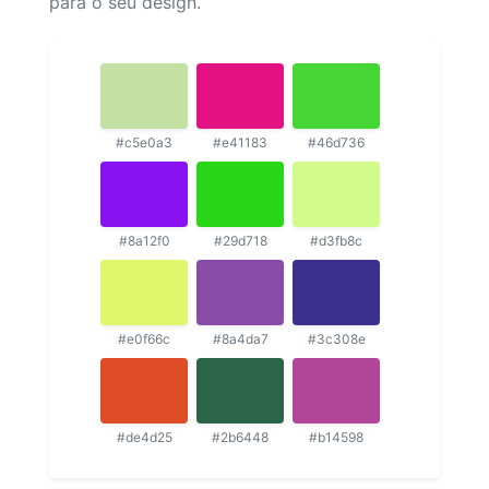
para o seu design.
#c5e0a3
#e41183
#46d736
#8a12f0
#29d718
#d3fb8c
#e0f66c
#8a4da7
#3c308e
#de4d25
#2b6448
#b14598