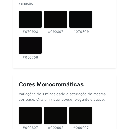
variação.
#070908
#090807
#070809
#090709
Cores Monocromáticas
Variações de luminosidade e saturação da mesma
cor base. Cria um visual coeso, elegante e suave.
#090807
#090908
#090907