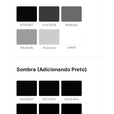
#090807
#3a3938
#6b6a6a
#9c9c9b
#cdcdcd
#ffffff
Sombra (Adicionando Preto)
#090807
#070605
#050404