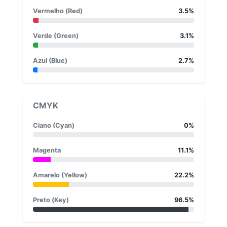
Vermelho (Red)
3.5%
Verde (Green)
3.1%
Azul (Blue)
2.7%
CMYK
Ciano (Cyan)
0%
Magenta
11.1%
Amarelo (Yellow)
22.2%
Preto (Key)
96.5%