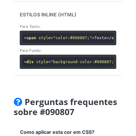
ESTILOS INLINE (HTML)
Para Texto:
<
span
style
=
"color:#090807;"
>
Texto
</
span
>
Para Fundo:
<
div
style
=
"background-color:#090807;"
>
...
</
di
Perguntas frequentes
sobre #090807
Como aplicar esta cor em CSS?