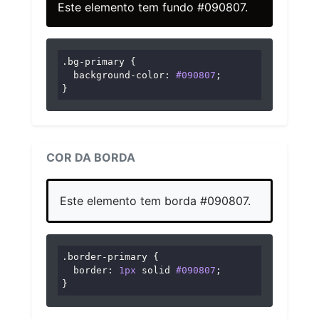
Este elemento tem fundo #090807.
.bg-primary
 {

background-color
: 
#090807
;

}
COR DA BORDA
Este elemento tem borda #090807.
.border-primary
 {

border
: 
1px
 solid 
#090807
;

}