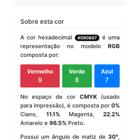
Sobre esta cor
A cor hexadecimal
é uma
#090807
representação no modelo
RGB
composta por:
Vermelho
Verde
Azul
9
8
7
No espaço de cor
CMYK
(usado
para impressão), é composta por
0%
Ciano,
11.1%
Magenta,
22.2%
Amarelo e
96.5%
Preto.
Possui um ângulo de matiz de
30°
,