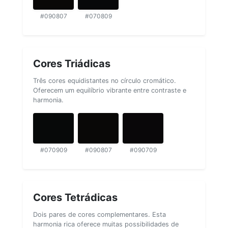
#090807
#070809
Cores Triádicas
Três cores equidistantes no círculo cromático.
Oferecem um equilíbrio vibrante entre contraste e
harmonia.
#070909
#090807
#090709
Cores Tetrádicas
Dois pares de cores complementares. Esta
harmonia rica oferece muitas possibilidades de