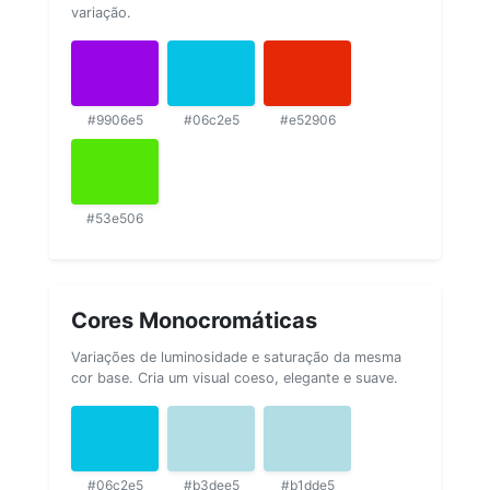
variação.
#9906e5
#06c2e5
#e52906
#53e506
Cores Monocromáticas
Variações de luminosidade e saturação da mesma
cor base. Cria um visual coeso, elegante e suave.
#06c2e5
#b3dee5
#b1dde5