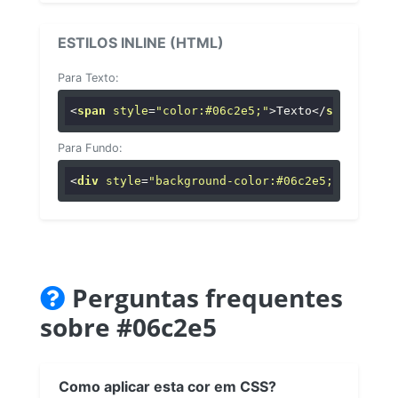
ESTILOS INLINE (HTML)
Para Texto:
<
span
style
=
"color:#06c2e5;"
>
Texto
</
span
>
Para Fundo:
<
div
style
=
"background-color:#06c2e5;"
>
...
</
di
Perguntas frequentes
sobre #06c2e5
Como aplicar esta cor em CSS?