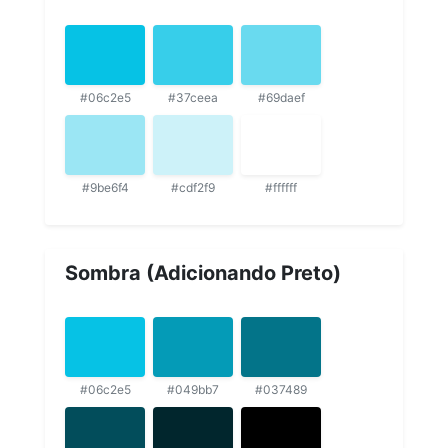
#06c2e5
#37ceea
#69daef
#9be6f4
#cdf2f9
#ffffff
Sombra (Adicionando Preto)
#06c2e5
#049bb7
#037489