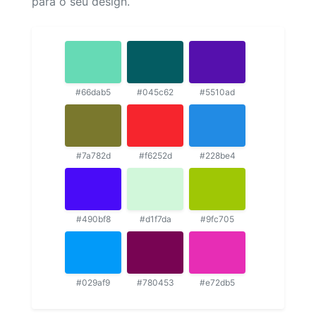
para o seu design.
#66dab5
#045c62
#5510ad
#7a782d
#f6252d
#228be4
#490bf8
#d1f7da
#9fc705
#029af9
#780453
#e72db5