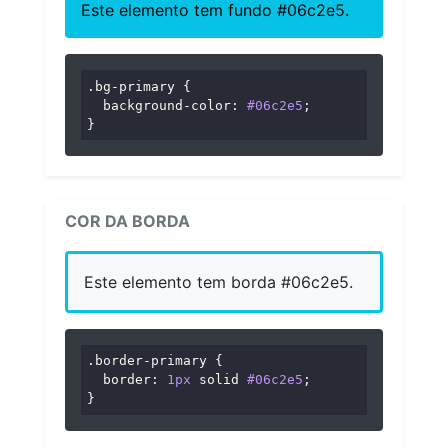
Este elemento tem fundo #06c2e5.
.bg-primary
 {

background-color
: 
#06c2e5
;

}
COR DA BORDA
Este elemento tem borda #06c2e5.
.border-primary
 {

border
: 
1px
 solid 
#06c2e5
;

}