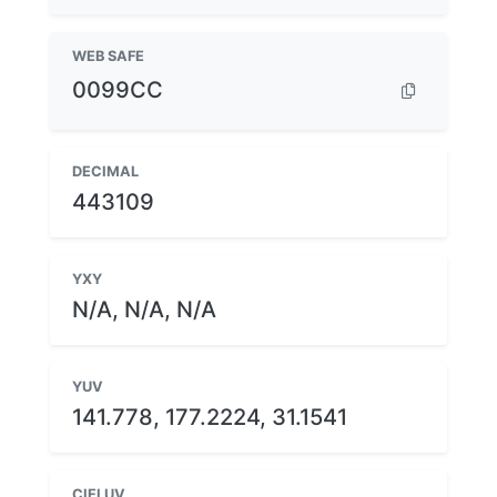
WEB SAFE
0099CC
DECIMAL
443109
YXY
N/A, N/A, N/A
YUV
141.778, 177.2224, 31.1541
CIELUV