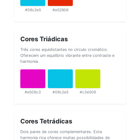
#06c2e5
#e52906
Cores Triádicas
Três cores equidistantes no círculo cromático.
Oferecem um equilíbrio vibrante entre contraste e
harmonia.
#e506c3
#06c2e5
#c3e506
Cores Tetrádicas
Dois pares de cores complementares. Esta
harmonia rica oferece muitas possibilidades de