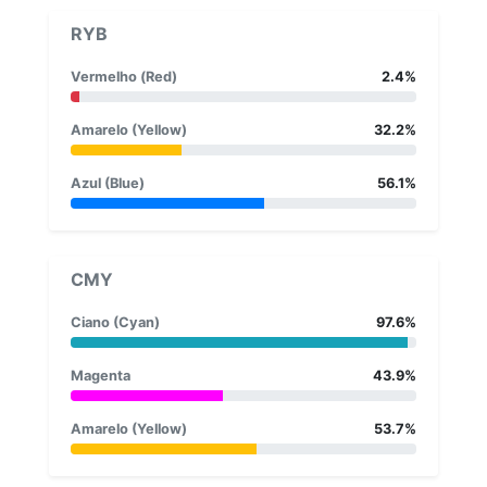
RYB
Vermelho (Red)
2.4%
Amarelo (Yellow)
32.2%
Azul (Blue)
56.1%
CMY
Ciano (Cyan)
97.6%
Magenta
43.9%
Amarelo (Yellow)
53.7%