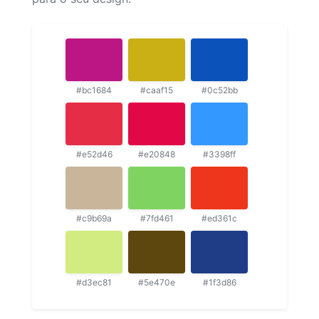
#bc1684
#caaf15
#0c52bb
#e52d46
#e20848
#3398ff
#c9b69a
#7fd461
#ed361c
#d3ec81
#5e470e
#1f3d86