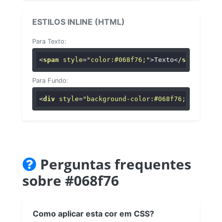
ESTILOS INLINE (HTML)
Para Texto:
<
span
style
=
"color:#068f76;"
>
Texto
</
span
>
Para Fundo:
<
div
style
=
"background-color:#068f76;"
>
...
</
di
Perguntas frequentes
sobre #068f76
Como aplicar esta cor em CSS?