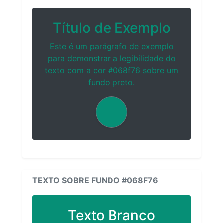
Título de Exemplo
Este é um parágrafo de exemplo
para demonstrar a legibilidade do
texto com a cor #068f76 sobre um
fundo preto.
TEXTO SOBRE FUNDO #068F76
Texto Branco