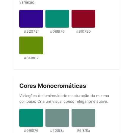
variação.
#32078f
#068f76
#8f0720
#648f07
Cores Monocromáticas
Variações de luminosidade e saturação da mesma
cor base. Cria um visual coeso, elegante e suave.
#068f76
#708f8a
#6f8f8a