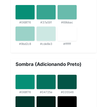
#068f76
#37a591
#69bbac
#9bd2c8
#cde8e3
#ffffff
Sombra (Adicionando Preto)
#068f76
#04725e
#035546