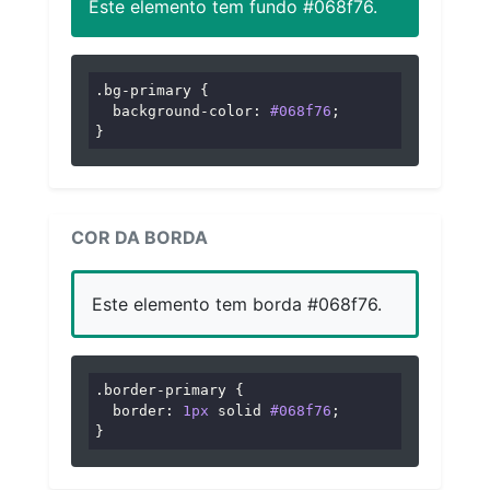
Este elemento tem fundo #068f76.
.bg-primary
 {

background-color
: 
#068f76
;

}
COR DA BORDA
Este elemento tem borda #068f76.
.border-primary
 {

border
: 
1px
 solid 
#068f76
;

}