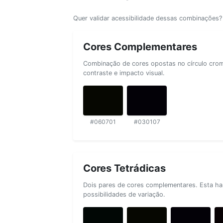
Quer validar acessibilidade dessas combinações
Cores Complementares
Combinação de cores opostas no círculo cromá
contraste e impacto visual.
#060701
#030107
Cores Tetrádicas
Dois pares de cores complementares. Esta ha
possibilidades de variação.