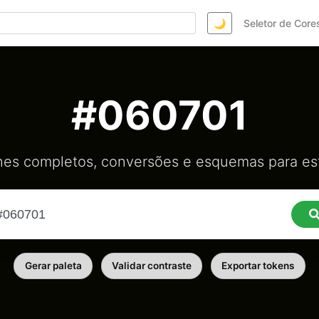
🌙
Seletor de Core
#060701
hes completos, conversões e esquemas para est
Gerar paleta
Validar contraste
Exportar tokens