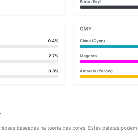
Preto (Key)
CMY
0.4%
Ciano (Cyan)
2.7%
Magenta
0.8%
Amarelo (Yellow)
s
osas baseadas na teoria das cores. Estas paletas podem aj