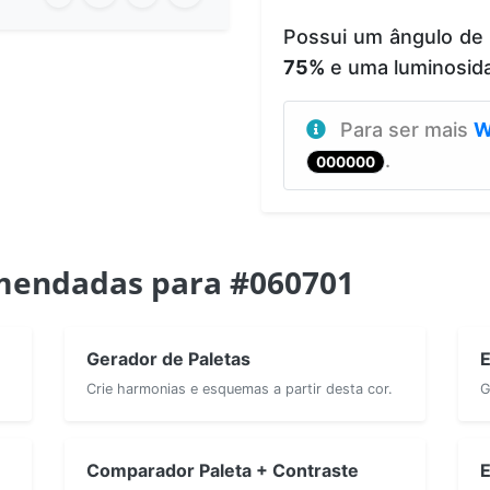
Possui um ângulo de
75%
e uma luminosid
Para ser mais
W
.
000000
mendadas para #060701
Gerador de Paletas
E
Crie harmonias e esquemas a partir desta cor.
G
Comparador Paleta + Contraste
E