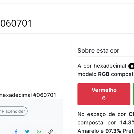
060701
Sobre esta cor
A cor hexadecimal
#
modelo
RGB
composta
Vermelho
6
 Placeholder
No espaço de cor
C
composta por
14.3
Amarelo e
97.3%
Pret