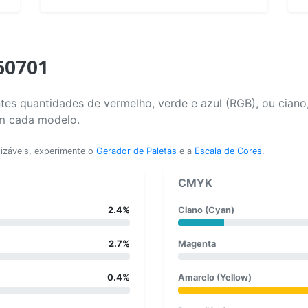
60701
tes quantidades de vermelho, verde e azul (RGB), ou ciano
em cada modelo.
lizáveis, experimente o
Gerador de Paletas
e a
Escala de Cores
.
CMYK
2.4%
Ciano (Cyan)
2.7%
Magenta
0.4%
Amarelo (Yellow)