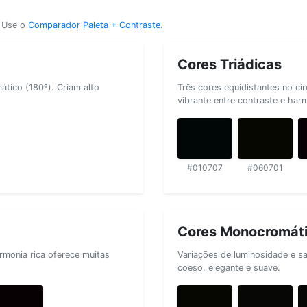
? Use o
Comparador Paleta + Contraste
.
Cores Triádicas
tico (180º). Criam alto
Três cores equidistantes no cí
vibrante entre contraste e har
#010707
#060701
Cores Monocromát
rmonia rica oferece muitas
Variações de luminosidade e s
coeso, elegante e suave.