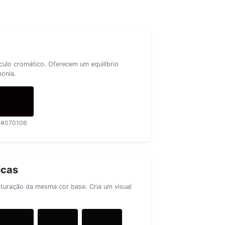
rculo cromático. Oferecem um equilíbrio
monia.
#070106
icas
aturação da mesma cor base. Cria um visual