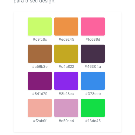
para o seu design.
#c9fc6c
#ed9245
#fc639d
#a56b3e
#c4a822
#46304a
#841d79
#8b28ec
#378ceb
#f2ab9f
#d59ac4
#13de45