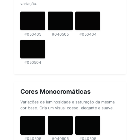
variação.
#050405
#040505
#050404
#050504
Cores Monocromáticas
Variações de luminosidade e saturação da mesma
cor base. Cria um visual coeso, elegante e suave.
#040505
#040505
#040505