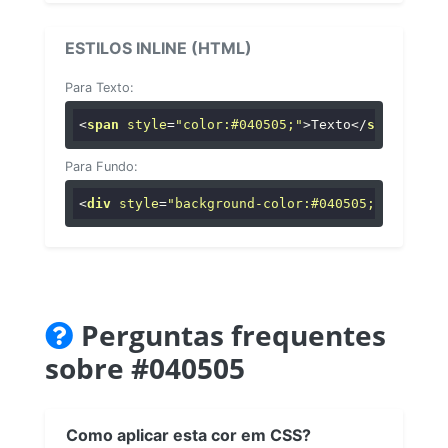
ESTILOS INLINE (HTML)
Para Texto:
<
span
style
=
"color:#040505;"
>
Texto
</
span
>
Para Fundo:
<
div
style
=
"background-color:#040505;"
>
...
</
di
Perguntas frequentes
sobre #040505
Como aplicar esta cor em CSS?