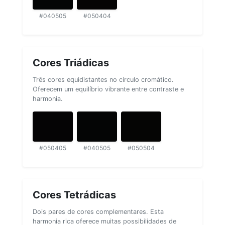
#040505
#050404
Cores Triádicas
Três cores equidistantes no círculo cromático.
Oferecem um equilíbrio vibrante entre contraste e
harmonia.
#050405
#040505
#050504
Cores Tetrádicas
Dois pares de cores complementares. Esta
harmonia rica oferece muitas possibilidades de