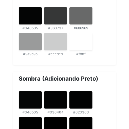
#040505
#363737
#686969
#9a9b9b
#cccdcd
#ffffff
Sombra (Adicionando Preto)
#040505
#030404
#020303