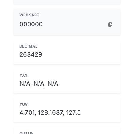
WEB SAFE
000000
DECIMAL
263429
YXY
N/A, N/A, N/A
YUV
4.701, 128.1687, 127.5
CIELUV