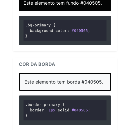
Este elemento tem fundo #040505.
.bg-primary
 {

background-color
: 
#040505
;

}
COR DA BORDA
Este elemento tem borda #040505.
.border-primary
 {

border
: 
1px
 solid 
#040505
;

}