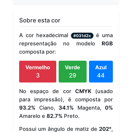
Sobre esta cor
A cor hexadecimal
é uma
#031d2c
representação no modelo
RGB
composta por:
Vermelho
Verde
Azul
3
29
44
No espaço de cor
CMYK
(usado
para impressão), é composta por
93.2%
Ciano,
34.1%
Magenta,
0%
Amarelo e
82.7%
Preto.
Possui um ângulo de matiz de
202°
,