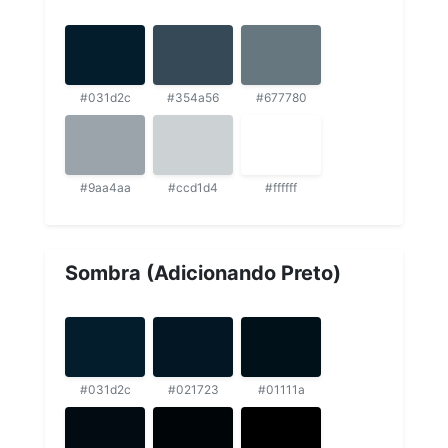
#031d2c
#354a56
#677780
#9aa4aa
#ccd1d4
#ffffff
Sombra (Adicionando Preto)
#031d2c
#021723
#01111a