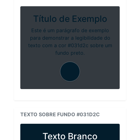
Título de Exemplo
Este é um parágrafo de exemplo
para demonstrar a legibilidade do
texto com a cor #031d2c sobre um
fundo preto.
TEXTO SOBRE FUNDO #031D2C
Texto Branco