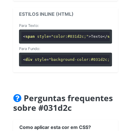
ESTILOS INLINE (HTML)
Para Texto:
<
span
style
=
"color:#031d2c;"
>
Texto
</
span
>
Para Fundo:
<
div
style
=
"background-color:#031d2c;"
>
...
</
di
Perguntas frequentes
sobre #031d2c
Como aplicar esta cor em CSS?