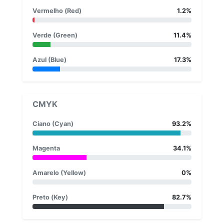
Vermelho (Red)
1.2%
Verde (Green)
11.4%
Azul (Blue)
17.3%
CMYK
Ciano (Cyan)
93.2%
Magenta
34.1%
Amarelo (Yellow)
0%
Preto (Key)
82.7%