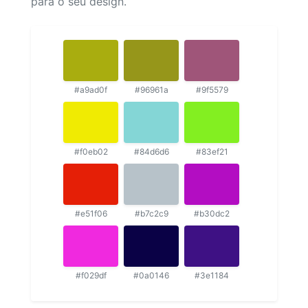
para o seu design.
#a9ad0f
#96961a
#9f5579
#f0eb02
#84d6d6
#83ef21
#e51f06
#b7c2c9
#b30dc2
#f029df
#0a0146
#3e1184