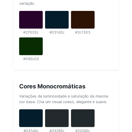
variação.
#27032c
#031d2c
#2c1303
#092c03
Cores Monocromáticas
Variações de luminosidade e saturação da mesma
cor base. Cria um visual coeso, elegante e suave.
#031d2c
#23292c
#22292c