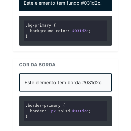
Este elemento tem fundo #031d2c.
.bg-primary
 {

background-color
: 
#031d2c
;

}
COR DA BORDA
Este elemento tem borda #031d2c.
.border-primary
 {

border
: 
1px
 solid 
#031d2c
;

}