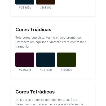
#031d2c
#2c1303
Cores Triádicas
Três cores equidistantes no círculo cromático.
Oferecem um equilíbrio vibrante entre contraste e
harmonia.
#2c031d
#031d2c
#1d2c03
Cores Tetrádicas
Dois pares de cores complementares. Esta
harmonia rica oferece muitas possibilidades de