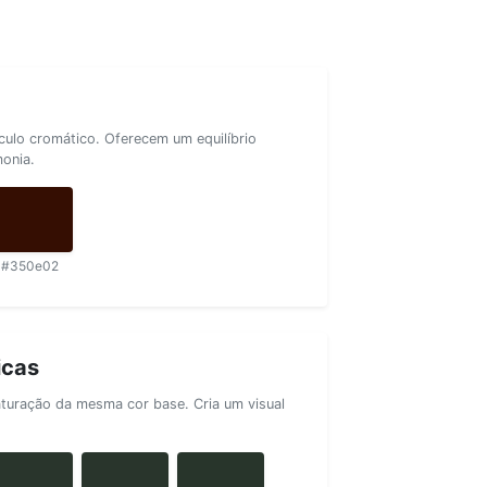
rculo cromático. Oferecem um equilíbrio
monia.
#350e02
icas
aturação da mesma cor base. Cria um visual