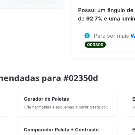
Possui um ângulo de
de
92.7%
e uma lumi
Para ser mais
W
.
003300
mendadas para #02350d
Gerador de Paletas
E
Crie harmonias e esquemas a partir desta cor.
G
Comparador Paleta + Contraste
E