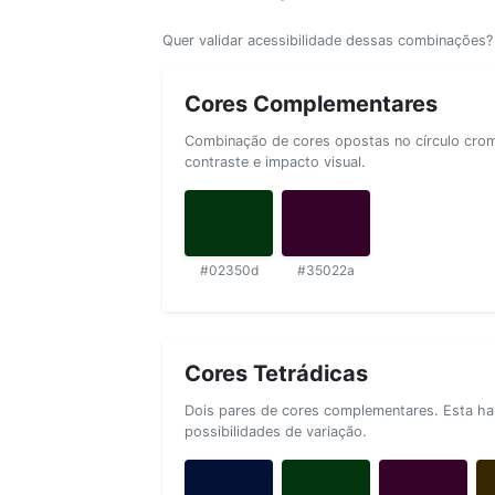
Quer validar acessibilidade dessas combinações
Cores Complementares
Combinação de cores opostas no círculo cromá
contraste e impacto visual.
#02350d
#35022a
Cores Tetrádicas
Dois pares de cores complementares. Esta ha
possibilidades de variação.