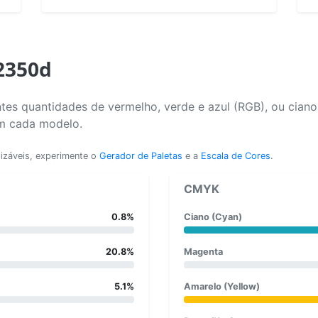
2350d
tes quantidades de vermelho, verde e azul (RGB), ou cian
em cada modelo.
lizáveis, experimente o
Gerador de Paletas
e a
Escala de Cores
.
CMYK
0.8%
Ciano (Cyan)
20.8%
Magenta
5.1%
Amarelo (Yellow)