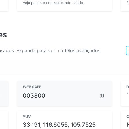
Veja paleta e contraste lado a lado.
E
es
usados. Expanda para ver modelos avançados.
WEB SAFE
D
003300
YUV
C
33.191, 116.6055, 105.7525