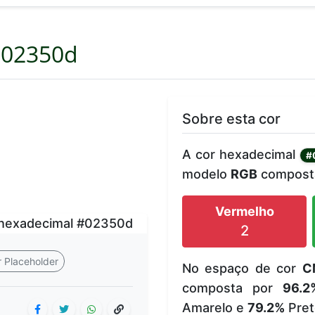
02350d
Sobre esta cor
A cor hexadecimal
#
modelo
RGB
composta
Vermelho
2
 Placeholder
No espaço de cor
C
composta por
96.2
Amarelo e
79.2%
Pret