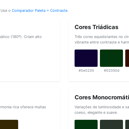
? Use o
Comparador Paleta + Contraste
.
Cores Triádicas
tico (180º). Criam alto
Três cores equidistantes no cí
vibrante entre contraste e har
#0e0235
#02350d
Cores Monocromát
rmonia rica oferece muitas
Variações de luminosidade e s
coeso, elegante e suave.