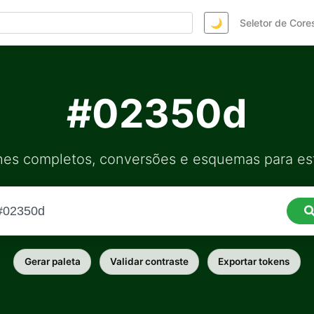
🌙
Seletor de Core
#02350d
hes completos, conversões e esquemas para est
Gerar paleta
Validar contraste
Exportar tokens