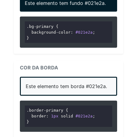
Este elemento tem fundo #021e2a.
.bg-primary
 {

background-color
: 
#021e2a
;

}
COR DA BORDA
Este elemento tem borda #021e2a.
.border-primary
 {

border
: 
1px
 solid 
#021e2a
;

}