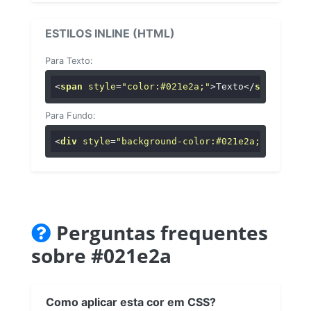
ESTILOS INLINE (HTML)
Para Texto:
<
span
style
=
"color:#021e2a;"
>
Texto
</
span
>
Para Fundo:
<
div
style
=
"background-color:#021e2a;"
>
...
</
di
Perguntas frequentes
sobre #021e2a
Como aplicar esta cor em CSS?