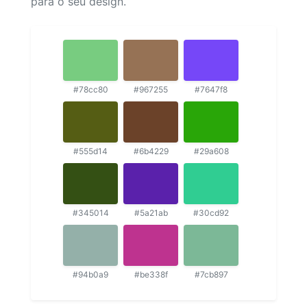
para o seu design.
#78cc80
#967255
#7647f8
#555d14
#6b4229
#29a608
#345014
#5a21ab
#30cd92
#94b0a9
#be338f
#7cb897