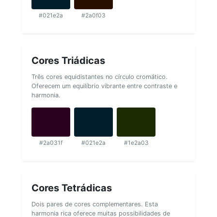
#021e2a
#2a0f03
Cores Triádicas
Três cores equidistantes no círculo cromático.
Oferecem um equilíbrio vibrante entre contraste e
harmonia.
#2a031f
#021e2a
#1e2a03
Cores Tetrádicas
Dois pares de cores complementares. Esta
harmonia rica oferece muitas possibilidades de