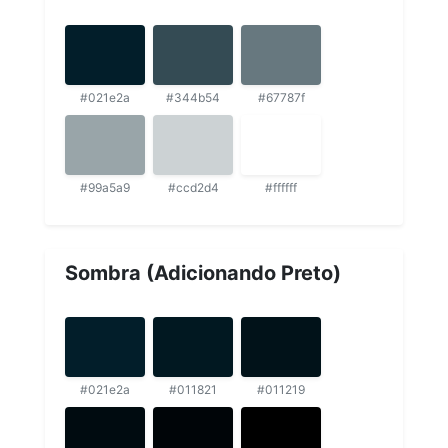
#021e2a
#344b54
#67787f
#99a5a9
#ccd2d4
#ffffff
Sombra (Adicionando Preto)
#021e2a
#011821
#011219