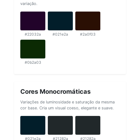
variação.
#22032a
#021e2a
#2a0f03
#0b2a03
Cores Monocromáticas
Variações de luminosidade e saturação da mesma
cor base. Cria um visual coeso, elegante e suave.
#021e2a
#21282a
#21282a