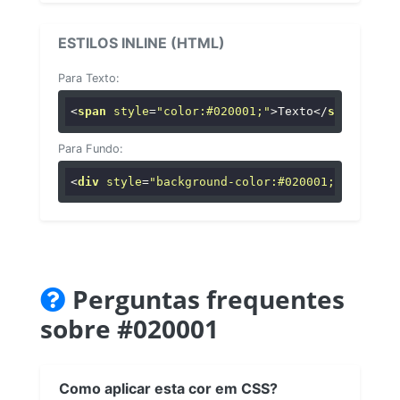
ESTILOS INLINE (HTML)
Para Texto:
<
span
style
=
"color:#020001;"
>
Texto
</
span
>
Para Fundo:
<
div
style
=
"background-color:#020001;"
>
...
</
di
Perguntas frequentes
sobre #020001
Como aplicar esta cor em CSS?