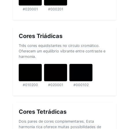
#020001
#000201
Cores Triádicas
Três cores equidistantes no círculo cromático.
Oferecem um equilíbrio vibrante entre contraste e
harmonia.
#010200
#020001
#000102
Cores Tetrádicas
Dois pares de cores complementares. Esta
harmonia rica oferece muitas possibilidades de