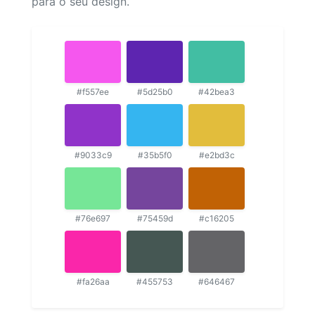
para o seu design.
#f557ee
#5d25b0
#42bea3
#9033c9
#35b5f0
#e2bd3c
#76e697
#75459d
#c16205
#fa26aa
#455753
#646467