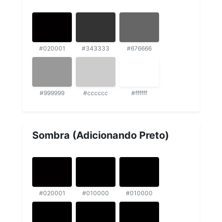
#020001
#343333
#676666
#999999
#cccccc
#ffffff
Sombra (Adicionando Preto)
#020001
#010000
#010000