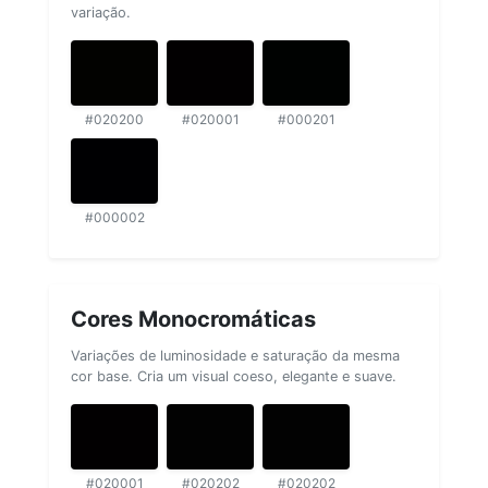
variação.
#020200
#020001
#000201
#000002
Cores Monocromáticas
Variações de luminosidade e saturação da mesma
cor base. Cria um visual coeso, elegante e suave.
#020001
#020202
#020202