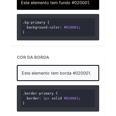
Este elemento tem fundo #020001.
.bg-primary
 {

background-color
: 
#020001
;

}
COR DA BORDA
Este elemento tem borda #020001.
.border-primary
 {

border
: 
1px
 solid 
#020001
;

}