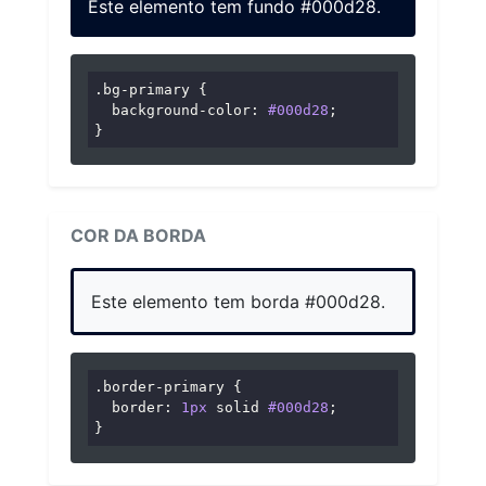
Este elemento tem fundo #000d28.
.bg-primary
 {

background-color
: 
#000d28
;

}
COR DA BORDA
Este elemento tem borda #000d28.
.border-primary
 {

border
: 
1px
 solid 
#000d28
;

}