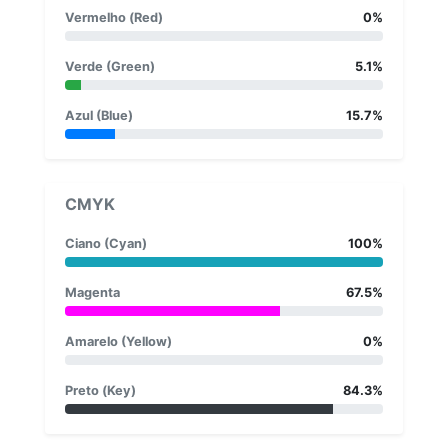
Vermelho (Red)
0%
Verde (Green)
5.1%
Azul (Blue)
15.7%
CMYK
Ciano (Cyan)
100%
Magenta
67.5%
Amarelo (Yellow)
0%
Preto (Key)
84.3%