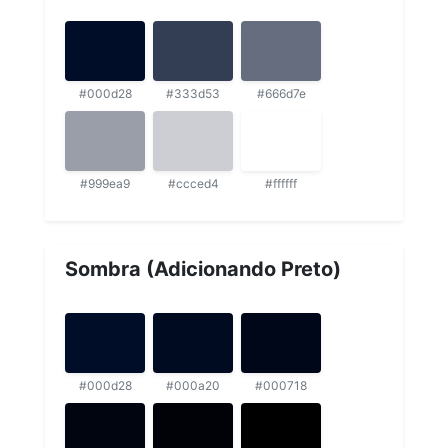
#000d28
#333d53
#666d7e
#999ea9
#ccced4
#ffffff
Sombra (Adicionando Preto)
#000d28
#000a20
#000718