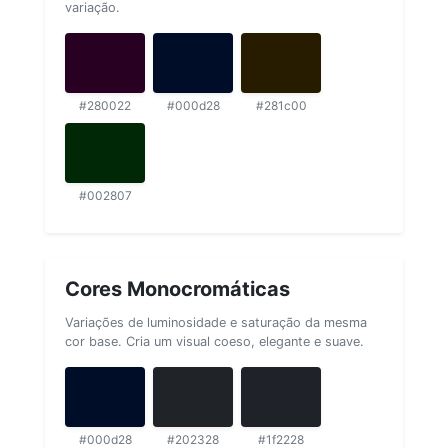
variação.
#280022
#000d28
#281c00
#002807
Cores Monocromáticas
Variações de luminosidade e saturação da mesma
cor base. Cria um visual coeso, elegante e suave.
#000d28
#202328
#1f2228