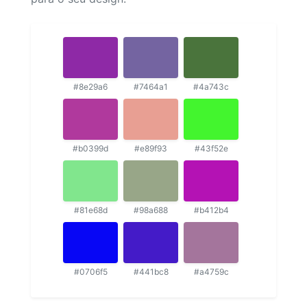
#8e29a6
#7464a1
#4a743c
#b0399d
#e89f93
#43f52e
#81e68d
#98a688
#b412b4
#0706f5
#441bc8
#a4759c