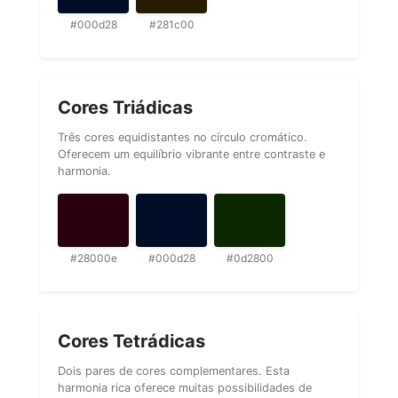
#000d28
#281c00
Cores Triádicas
Três cores equidistantes no círculo cromático.
Oferecem um equilíbrio vibrante entre contraste e
harmonia.
#28000e
#000d28
#0d2800
Cores Tetrádicas
Dois pares de cores complementares. Esta
harmonia rica oferece muitas possibilidades de