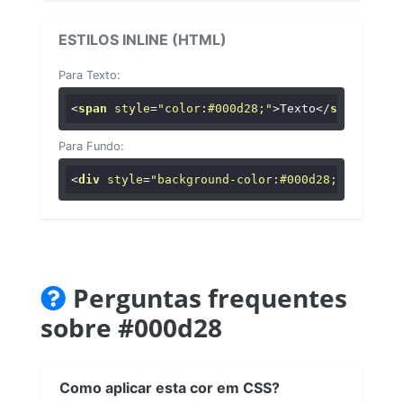
ESTILOS INLINE (HTML)
Para Texto:
<
span
style
=
"color:#000d28;"
>
Texto
</
span
>
Para Fundo:
<
div
style
=
"background-color:#000d28;"
>
...
</
di
Perguntas frequentes
sobre #000d28
Como aplicar esta cor em CSS?