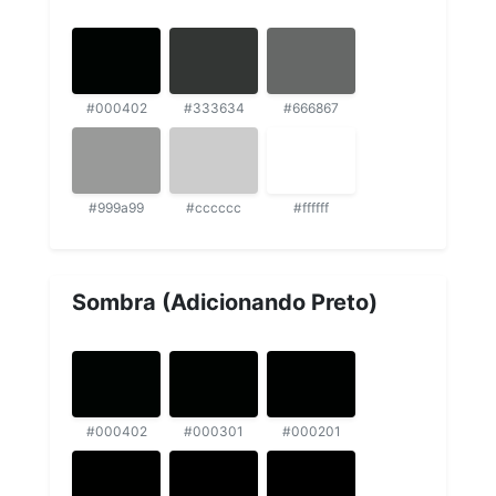
#000402
#333634
#666867
#999a99
#cccccc
#ffffff
Sombra (Adicionando Preto)
#000402
#000301
#000201