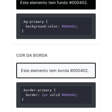
Este elemento tem fundo #000402.
.bg-primary
 {

background-color
: 
#000402
;

}
COR DA BORDA
Este elemento tem borda #000402.
.border-primary
 {

border
: 
1px
 solid 
#000402
;

}