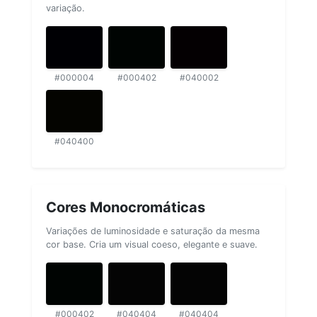
variação.
#000004
#000402
#040002
#040400
Cores Monocromáticas
Variações de luminosidade e saturação da mesma
cor base. Cria um visual coeso, elegante e suave.
#000402
#040404
#040404