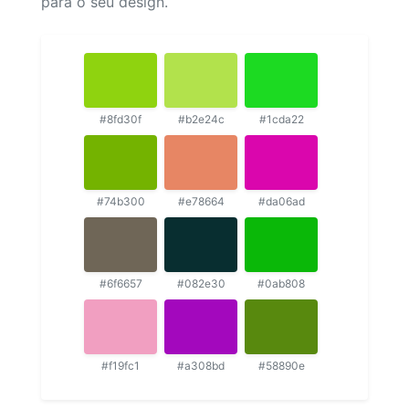
para o seu design.
#8fd30f
#b2e24c
#1cda22
#74b300
#e78664
#da06ad
#6f6657
#082e30
#0ab808
#f19fc1
#a308bd
#58890e