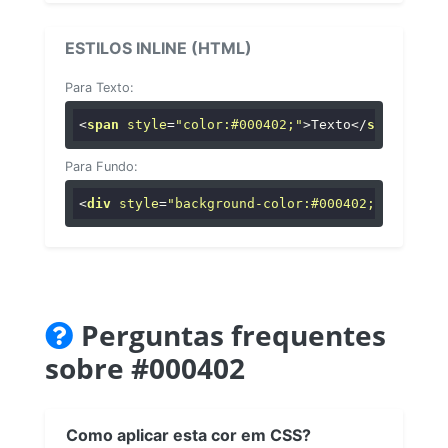
ESTILOS INLINE (HTML)
Para Texto:
<
span
style
=
"color:#000402;"
>
Texto
</
span
>
Para Fundo:
<
div
style
=
"background-color:#000402;"
>
...
</
di
Perguntas frequentes
sobre #000402
Como aplicar esta cor em CSS?