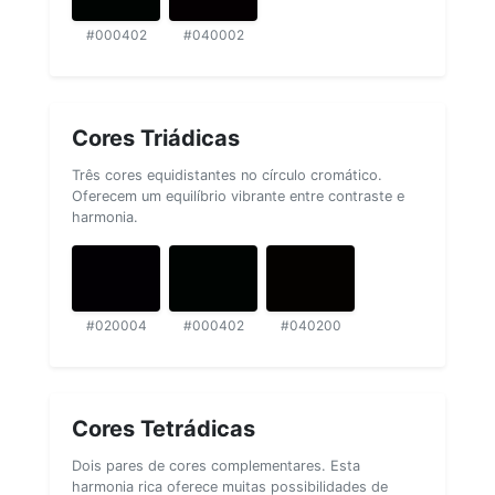
#000402
#040002
Cores Triádicas
Três cores equidistantes no círculo cromático.
Oferecem um equilíbrio vibrante entre contraste e
harmonia.
#020004
#000402
#040200
Cores Tetrádicas
Dois pares de cores complementares. Esta
harmonia rica oferece muitas possibilidades de