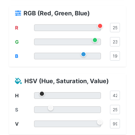
RGB (Red, Green, Blue)
R
G
B
HSV (Hue, Saturation, Value)
H
S
V