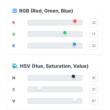
RGB (Red, Green, Blue)
R
G
B
HSV (Hue, Saturation, Value)
H
S
V