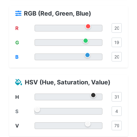
RGB (Red, Green, Blue)
R
G
B
HSV (Hue, Saturation, Value)
H
S
V