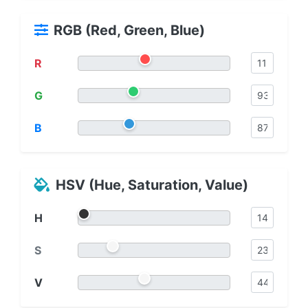
RGB (Red, Green, Blue)
R
G
B
HSV (Hue, Saturation, Value)
H
S
V