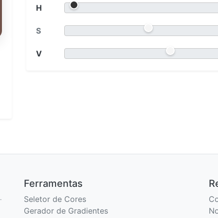
H
S
V
Ferramentas
R
.
Seletor de Cores
Co
Gerador de Gradientes
No