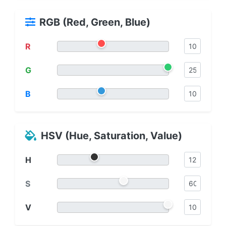
RGB (Red, Green, Blue)
R
G
B
HSV (Hue, Saturation, Value)
H
S
V