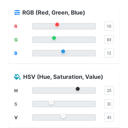
RGB (Red, Green, Blue)
R
G
B
HSV (Hue, Saturation, Value)
H
S
V